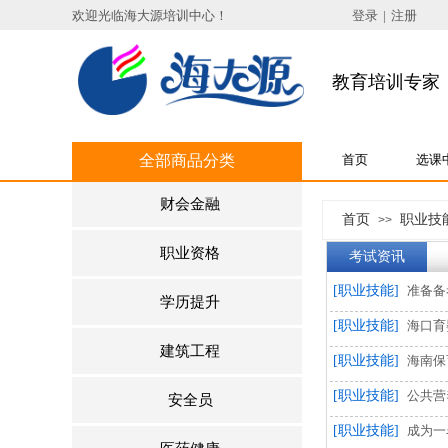
欢迎光临海大源培训中心
！
登录
|
注册
教育培训专家
全部商品分类
首页
选课
财会金融
首页
职业技
>>
职业资格
考试资讯
[职业技能]
准备备
学历提升
[职业技能]
海口育
建筑工程
[职业技能]
海南保
[职业技能]
公共营
安全员
[职业技能]
成为一