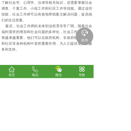
了解社会学、心理学、法律等相关知识，还需要掌握社会
调查、个案工作、小组工作和社区工作等技能。通过这些
技能，社会工作师可以有效地帮助案主解决问题，提高他
们的生活质量。
最后，社会工作师的未来职业前景非常广阔。随着社会
福利需求的增加和社会问题的多样化，社会工作师的角色
将越来越重要。他们可以在政府机构、非政府组织、企业
咨询
和社区等各种机构中发挥重要作用，为人们提供更好的服
务和支持。
上一篇：
准备备考公共营养师的看过来
下一篇：
"家庭指导师：引领家庭和谐，创造美好生活......
首页
电话
微信
导航
关于我们
考试咨询
电话：0898-66185800
24小时服务热线：13078970300、13016293330
微信：
13016293330
E-mail：838148640@qq.com
地址：海口市美兰区海甸五西路海悦国际A栋18楼（海
海南海大源职业培训中心
大北门）