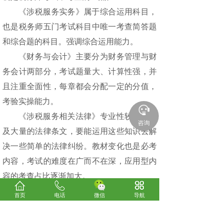
《涉税服务实务》属于综合运用科目，
也是税务师五门考试科目中唯一考查简答题
和综合题的科目。强调综合运用能力。
《财务与会计》主要分为财务管理与财
务会计两部分，考试题量大、计算性强，并
且注重全面性，每章都会分配一定的分值，
考验实操能力。
《涉税服务相关法律》专业性较强，涉
咨询
及大量的法律条文，要能运用这些知识去解
决一些简单的法律纠纷。教材变化也是必考
内容，考试的难度在广而不在深，应用型内
容的考查占比逐渐加大。
首页
电话
微信
导航
上一篇：
国家医师资格考试河南考区办公室关于202......
下一篇：
税务师一共考几科