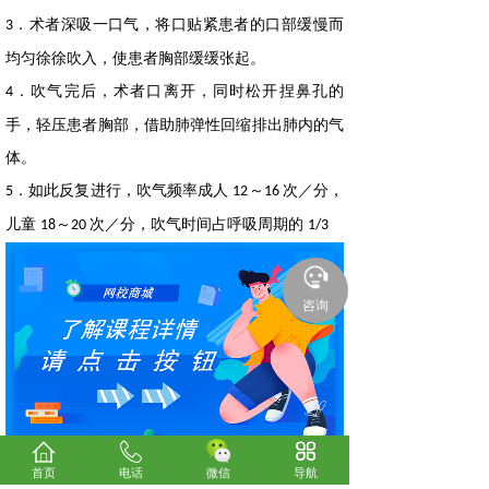
．术者深吸一口气，将口贴紧患者的口部缓慢而
3
均匀徐徐吹入，使患者胸部缓缓张起。
．吹气完后，术者口离开，同时松开捏鼻孔的
4
手，轻压患者胸部，借助肺弹性回缩排出肺内的气
体。
．如此反复进行，吹气频率成人
～
次／分，
5
12
16
儿童
～
次／分，吹气时间占呼吸周期的
18
20
1/3
咨询
首页
电话
微信
导航