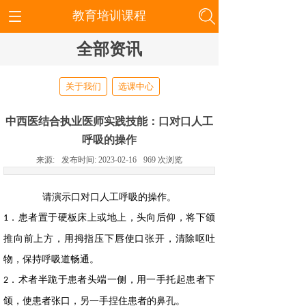
教育培训课程
全部资讯
关于我们
选课中心
中西医结合执业医师实践技能：口对口人工
呼吸的操作
来源:
发布时间:
2023-02-16
969
次浏览
请演示口对口人工呼吸的操作。
．患者置于硬板床上或地上，头向后仰，将下颌
1
推向前上方，用拇指压下唇使口张开，清除呕吐
物，保持呼吸道畅通。
．术者半跪于患者头端一侧，用一手托起患者下
2
颌，使患者张口，另一手捏住患者的鼻孔。