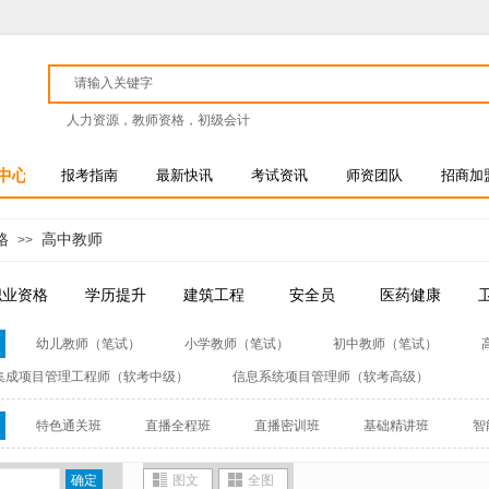
人力资源，教师资格，初级会计
中心
报考指南
最新快讯
考试资讯
师资团队
招商加
格
高中教师
>>
职业资格
学历提升
建筑工程
安全员
医药健康
幼儿教师（笔试）
小学教师（笔试）
初中教师（笔试）
集成项目管理工程师（软考中级）
信息系统项目管理师（软考高级）
特色通关班
直播全程班
直播密训班
基础精讲班
智
确定
图文
全图