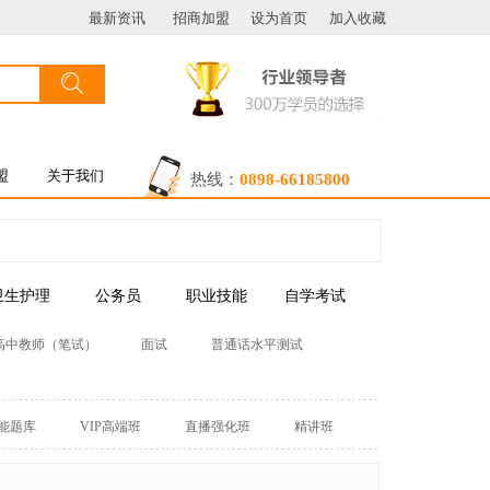
最新资讯
招商加盟
设为首页
加入收藏
搜索
按钮文本
盟
关于我们
热线：
0898-66185800
卫生护理
公务员
职业技能
自学考试
高中教师（笔试）
面试
普通话水平测试
能题库
VIP高端班
直播强化班
精讲班