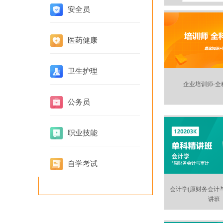
安全员
医药健康
卫生护理
企业培训师-全
公务员
职业技能
自学考试
会计学(原财务会计与
讲班