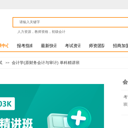
人力资源，教师资格，初级会计
课中心
报考指南
最新快讯
考试资讯
师资团队
招商加
试
会计学(原财务会计与审计) 单科精讲班
>>
会
考
班