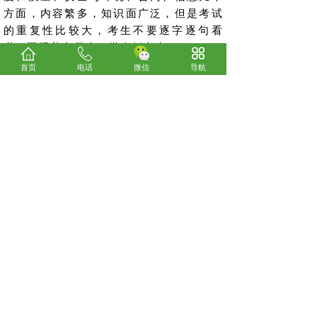
方面，内容繁多，知识面广泛，但是考试
的重复性比较大，考生不要逐字逐句看
书，要跟着老师走，学会抓考点。
首页
电话
微信
导航
《实务科目》
实务的考题是最灵活的，如果实务科目
无法通过，那就拿不到合格证书，实务出
题更偏向于现场，考生要对整本书都比较
熟悉，千万不要忽略技术部分，近几年技
术部分的考点与管理部分差不多。
上一篇：
2023年为什么要考注册城乡规划师以及怎......
下一篇：
2023年海南临床执业医师综合考试缴费时......
关于我们
考试咨询
电话：0898-66185800