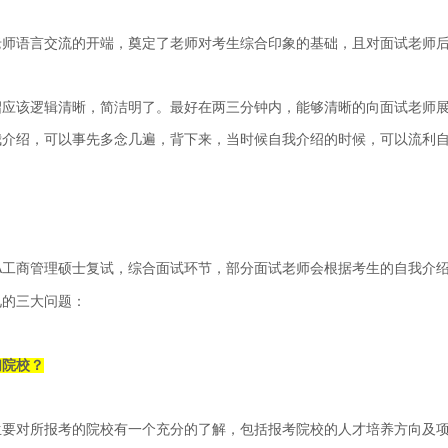
老师语言交流的开端，奠定了老师对考生综合印象的基础，且对面试老师
绍应该逻辑清晰，简洁明了。
最好
在两三分钟内，能够清晰的向面试老师
我介绍，
可以事先多念几遍，背下来，当时候自我介绍的时候，可以流利
工商管理硕士复试，综合面试环节，部分
面试老师会
根据考生的
自我介
A
见的三大问题：
们院校？
生要对所报考的院校有一个充分的了解，包括报考院校的人才培养方向及