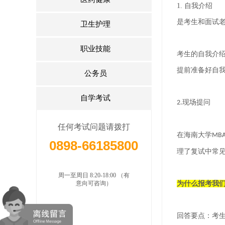
1.
自我介绍
是考生和面试
卫生护理
职业技能
考生的自我介
提前准备好自
公务员
自学考试
现场提问
2.
任何考试问题请拨打
在海南大学
MB
0898-66185800
理了复试中常
周一至周日 8:20-18:00 （有
意向可咨询）
为什么报考我
回答要点：
考