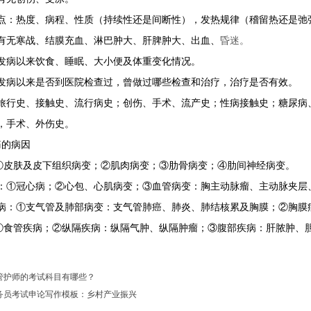
特点：热度、病程、性质（持续性还是间断性），发热规律（稽留热还是弛
：有无寒战、结膜充血、淋巴肿大、肝脾肿大、出血、
昏迷。
：发病以来饮食、睡眠、大小便及体重变化情况。
：发病以来是否到医院检查过，曾做过哪些检查和治疗，治疗是否有效。
：旅行史、接触史、流行病史；创伤、手术、流产史；性病接触史；糖尿病
，手术、外伤史。
痛的病因
：①皮肤及皮下组织病变；②肌肉病变；③肋骨病变；④肋间神经病变。
疾病：①冠心病；②心包、心肌病变；③血管病变：胸主动脉瘤、主动脉夹
统疾病：①支气管及肺部病变：支气管肺癌、肺炎、肺结核累及胸膜；②胸
：①食管疾病；②纵隔疾病：纵隔气肿、纵隔肿瘤；③腹部疾病：肝脓肿、
管护师的考试科目有哪些？
3公务员考试申论写作模板：乡村产业振兴