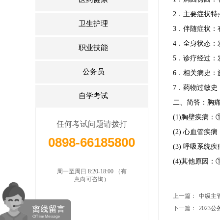
2．主要症状
卫生护理
3．伴随症状
4．全身状态
职业技能
5．诊疗经过
公务员
6．相关病史
7．药物过敏史
自学考试
二、简答：胸
(1)胸壁疾病
任何考试问题请拨打
(2) 心血管
0898-66185800
(3) 呼吸系
(4)其他原因
周一至周日 8:20-18:00 （有
意向可咨询）
上一篇：
中级主
下一篇：
202