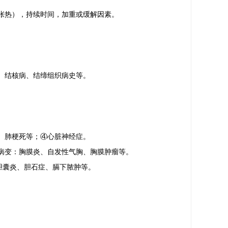
张热），持续时间，加重或缓解因素。
、结核病、结缔组织病史等。
层、肺梗死等；④心脏神经症。
膜病变：胸膜炎、自发性气胸、胸膜肿瘤等。
胆囊炎、胆石症、膈下脓肿等。