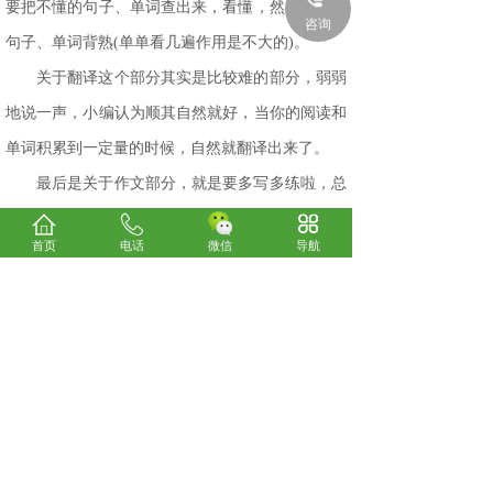
要把不懂的句子、单词查出来，看懂，然后把这些
咨询
句子、单词背熟
(单单看几遍作用是不大的)。
关于翻译这个部分其实是比较难的部分，弱弱
地说一声，小编认为顺其自然就好，当你的阅读和
单词积累到一定量的时候，自然就翻译出来了。
最后是关于作文部分，
就是要多写多练啦，总
结写作模板，记忆下来，灵活套用
。
首页
电话
微信
导航
希望大家在备考英语四级的道路上能够坚持不
懈，早日通过。
上一篇：
初级执业护士的报考条件有哪些
下一篇：
养老护理师是做什么的，有必要考吗
关于我们
考试咨询
电话：0898-66185800