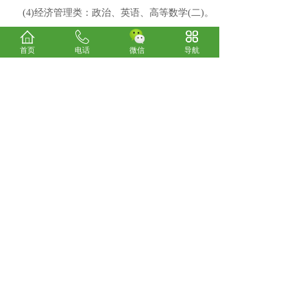
(4)经济管理类：政治、英语、高等数学(二)。
(5)法学类：政治、英语、民法。
首页
电话
微信
导航
(6)教育学类：政治、英语、教育理论。
(7)农学类：政治、英语、生态学基础。
(8)医学类：政治、英语、医学综合。
加试科目
报考艺术类、体育类的考生除参加文化课考试
外，还要到所报考的院校参加专业课加试，业课考
试均由各招生学校自行组织。
四、报名流程
1月至2月：按要求做好报到准备
3月初：成人高校开学
5月：学士学位英语统考
7月：《致成考生的一封信》发布