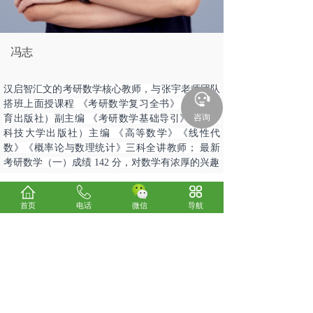
冯志
汉启智汇文的考研数学核心教师，与张宇老师团队
搭班上面授课程 《考研数学复习全书》（高等教
咨询
育出版社）副主编 《考研数学基础导引》（华中
科技大学出版社）主编 《高等数学》《线性代
数》《概率论与数理统计》三科全讲教师； 最新
考研数学（一）成绩 142 分，对数学有浓厚的兴趣
上一个：
王冉
首页
电话
微信
导航
下一个：
刘迅
关于我们
考试咨询
电话：0898-66185800
24小时服务热线：13078970300、13016293330
微信：
13016293330
E-mail：838148640@qq.com