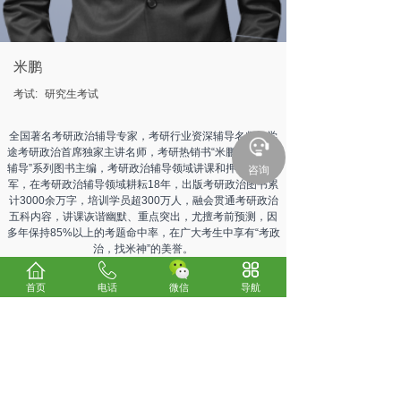
米鹏
考试:
研究生考试
全国著名考研政治辅导专家，考研行业资深辅导名师，学
途考研政治首席独家主讲名师，考研热销书“米鹏考研政治
辅导”系列图书主编，考研政治辅导领域讲课和押题双料冠
咨询
军，在考研政治辅导领域耕耘18年，出版考研政治图书累
计3000余万字，培训学员超300万人，融会贯通考研政治
五科内容，讲课诙谐幽默、重点突出，尤擅考前预测，因
多年保持85%以上的考题命中率，在广大考生中享有“考政
治，找米神”的美誉。
首页
电话
微信
导航
上一个：
房文学
下一个：
李烈
关于我们
考试咨询
电话：0898-66185800
24小时服务热线：13078970300、13016293330