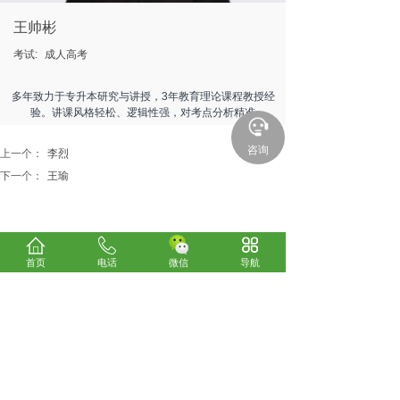
王帅彬
考试:
成人高考
多年致力于专升本研究与讲授，3年教育理论课程教授经
验。讲课风格轻松、逻辑性强，对考点分析精准
咨询
上一个：
李烈
下一个：
王瑜
首页
电话
微信
导航
关于我们
考试咨询
电话：0898-66185800
24小时服务热线：13078970300、13016293330
微信：
13016293330
E-mail：838148640@qq.com