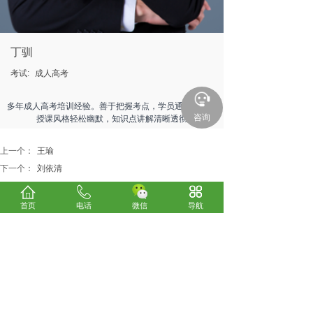
丁驯
考试:
成人高考
多年成人高考培训经验。善于把握考点，学员通过率高。
咨询
授课风格轻松幽默，知识点讲解清晰透彻
上一个：
王瑜
下一个：
刘依清
首页
电话
微信
导航
关于我们
考试咨询
电话：0898-66185800
24小时服务热线：13078970300、13016293330
微信：
13016293330
E-mail：838148640@qq.com