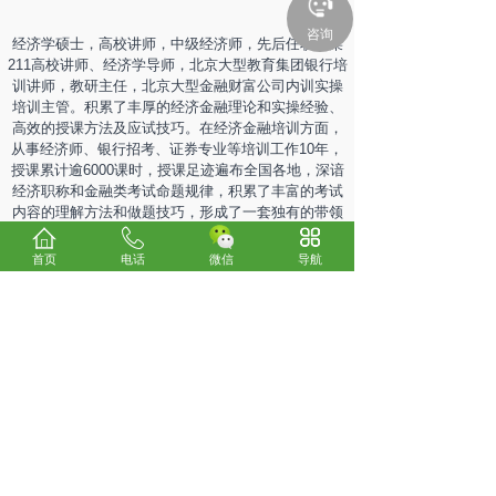
咨询
经济学硕士，高校讲师，中级经济师，先后任职于某
211高校讲师、经济学导师，北京大型教育集团银行培
训讲师，教研主任，北京大型金融财富公司内训实操
培训主管。积累了丰厚的经济金融理论和实操经验、
高效的授课方法及应试技巧。在经济金融培训方面，
从事经济师、银行招考、证券专业等培训工作10年，
授课累计逾6000课时，授课足迹遍布全国各地，深谙
经济职称和金融类考试命题规律，积累了丰富的考试
内容的理解方法和做题技巧，形成了一套独有的带领
学员有效学习及高效应试的方法，引领几十万学员顺
利通过考试。
首页
电话
微信
导航
上一个：
章晓铭
下一个：
会计学 全科护航班
关于我们
考试咨询