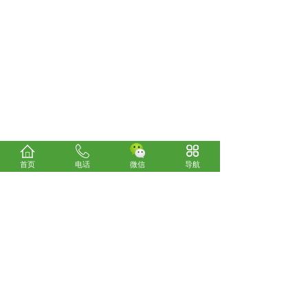
首页
电话
微信
导航
1
到第
页
共
1
页