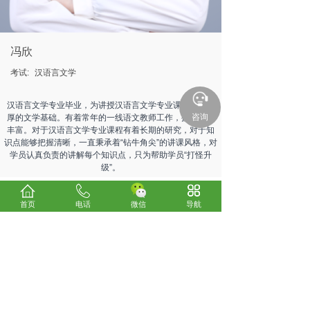
冯欣
考试:
汉语言文学
汉语言文学专业毕业，为讲授汉语言文学专业课程奠定浓
咨询
厚的文学基础。有着常年的一线语文教师工作，授课经验
丰富。对于汉语言文学专业课程有着长期的研究，对于知
识点能够把握清晰，一直秉承着“钻牛角尖”的讲课风格，对
学员认真负责的讲解每个知识点，只为帮助学员“打怪升
级”。
上一个：
唐尧平
首页
电话
微信
导航
下一个：
乔宏轩
关于我们
考试咨询
电话：0898-66185800
24小时服务热线：13078970300、13016293330
微信：
13016293330
E-mail：838148640@qq.com