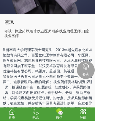
熊珮
考试:
执业药师,临床执业医师,临床执业助理医师,口腔
执业医师
首都医科大学药理学硕士研究生，2013年起先后在北京星
恒教育有限公司、百通世纪医学教育有限公司、华医网、
医学教育网、志向教育科技有限公司、天津天堰科技投资
有限公司旗下医学堂、武汉安卓教育科技有限公司、环球
优路科技有限公司、鸭题库、蓝基因、药视通、环球网校
咨询
等多家医学教育公司从事执业西药师专业知识一、专业知
识二、健康管理师内容的讲解； 执业药师资格培训资深讲
师，授课经验丰富，条理清晰、细致耐心，讲课思路缜
密，对命题方向把握精准，善于整合、分析、归纳与总
结，学员很容易接受并记住所讲的考点。授课风格形象幽
默，极富激情，并穿插历年经典考题进行例举，启发引导
学生思维，使枯燥的课程内容瞬间变得生动，深受广大学
员喜爱。
首页
电话
微信
导航
上一个：
赵雪