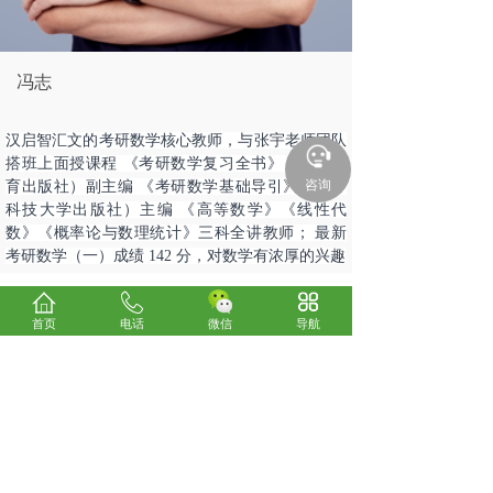
冯志
汉启智汇文的考研数学核心教师，与张宇老师团队
搭班上面授课程 《考研数学复习全书》（高等教
咨询
育出版社）副主编 《考研数学基础导引》（华中
科技大学出版社）主编 《高等数学》《线性代
数》《概率论与数理统计》三科全讲教师； 最新
考研数学（一）成绩 142 分，对数学有浓厚的兴趣
上一个：
王冉
首页
电话
微信
导航
下一个：
刘迅
关于我们
考试咨询
电话：0898-66185800
24小时服务热线：13078970300、13016293330
微信：
13016293330
E-mail：838148640@qq.com