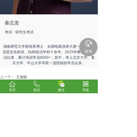
秦志发
考试:
研究生考试
湖南师范大学新闻系博士、全国电视演讲大赛一等奖。马
咨询
克思忠实粉丝，钻研政治学科十余年。2015年教授考研政
治以来，累计培训学员6000+；其中，考上北京大学、复
旦大学、中山大学等双一流院校的学员众多。
上一个：
王相驭
下一个：
房文学
首页
电话
微信
导航
关于我们
考试咨询
电话：0898-66185800
24小时服务热线：13078970300、13016293330
微信：
13016293330
E-mail：838148640@qq.com