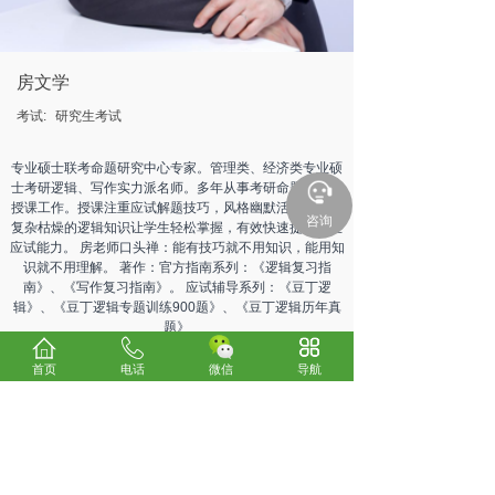
房文学
考试:
研究生考试
专业硕士联考命题研究中心专家。管理类、经济类专业硕
士考研逻辑、写作实力派名师。多年从事考研命题研究及
授课工作。授课注重应试解题技巧，风格幽默活泼，能把
咨询
复杂枯燥的逻辑知识让学生轻松掌握，有效快速提升学生
应试能力。 房老师口头禅：能有技巧就不用知识，能用知
识就不用理解。 著作：官方指南系列：《逻辑复习指
南》、《写作复习指南》。 应试辅导系列：《豆丁逻
辑》、《豆丁逻辑专题训练900题》、《豆丁逻辑历年真
题》
首页
电话
微信
导航
上一个：
秦志发
下一个：
米鹏
关于我们
考试咨询
电话：0898-66185800
24小时服务热线：13078970300、13016293330